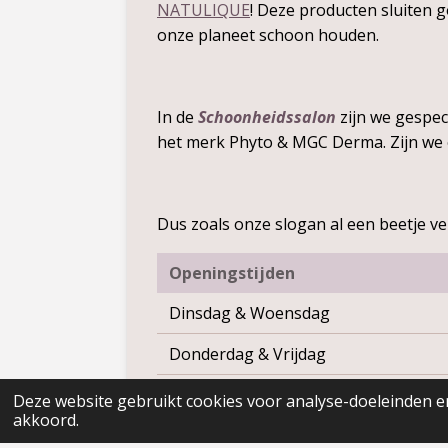
NATULIQUE
! Deze producten sluiten g
onze planeet schoon houden.
In de
Schoonheidssalon
zijn we gespec
het merk Phyto & MGC Derma. Zijn we 
Dus zoals onze slogan al een beetje ve
Openingstijden
Dinsdag & Woensdag
Donderdag & Vrijdag
Zaterdag
Deze website gebruikt cookies voor analyse-doeleinden en
akkoord.