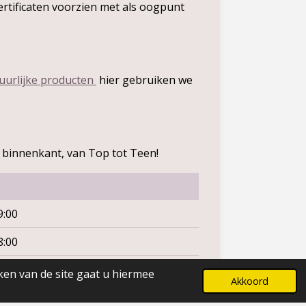
certificaten voorzien met als oogpunt
uurlijke producten
hier gebruiken we
de binnenkant, van Top tot Teen!
9:00
8:00
8:00
ken van de site gaat u hiermee
Akkoord